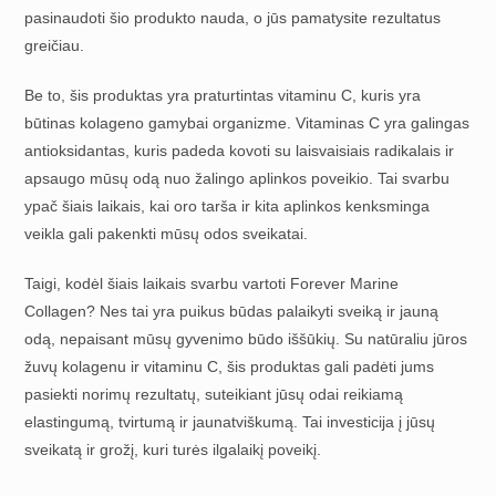
pasinaudoti šio produkto nauda, o jūs pamatysite rezultatus
greičiau.
Be to, šis produktas yra praturtintas vitaminu C, kuris yra
būtinas kolageno gamybai organizme. Vitaminas C yra galingas
antioksidantas, kuris padeda kovoti su laisvaisiais radikalais ir
apsaugo mūsų odą nuo žalingo aplinkos poveikio. Tai svarbu
ypač šiais laikais, kai oro tarša ir kita aplinkos kenksminga
veikla gali pakenkti mūsų odos sveikatai.
Taigi, kodėl šiais laikais svarbu vartoti Forever Marine
Collagen? Nes tai yra puikus būdas palaikyti sveiką ir jauną
odą, nepaisant mūsų gyvenimo būdo iššūkių. Su natūraliu jūros
žuvų kolagenu ir vitaminu C, šis produktas gali padėti jums
pasiekti norimų rezultatų, suteikiant jūsų odai reikiamą
elastingumą, tvirtumą ir jaunatviškumą. Tai investicija į jūsų
sveikatą ir grožį, kuri turės ilgalaikį poveikį.