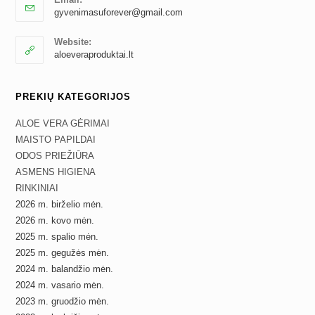
Opens
gyvenimasuforever@gmail.com
in
your
Website:
application
aloeveraproduktai.lt
PREKIŲ KATEGORIJOS
ALOE VERA GĖRIMAI
MAISTO PAPILDAI
ODOS PRIEŽIŪRA
ASMENS HIGIENA
RINKINIAI
2026 m. birželio mėn.
2026 m. kovo mėn.
2025 m. spalio mėn.
2025 m. gegužės mėn.
2024 m. balandžio mėn.
2024 m. vasario mėn.
2023 m. gruodžio mėn.