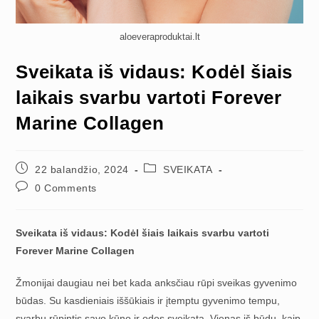
aloeveraproduktai.lt
Sveikata iš vidaus: Kodėl šiais
laikais svarbu vartoti Forever
Marine Collagen
Post
Post
22 balandžio, 2024
SVEIKATA
published:
category:
Post
0 Comments
comments:
Sveikata iš vidaus: Kodėl šiais laikais svarbu vartoti
Forever Marine Collagen
Žmonijai daugiau nei bet kada anksčiau rūpi sveikas gyvenimo
būdas. Su kasdieniais iššūkiais ir įtemptu gyvenimo tempu,
svarbu rūpintis savo kūno ir odos sveikata. Vienas iš būdų, kaip