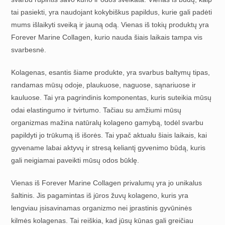
tai pasiekti, yra naudojant kokybiškus papildus, kurie gali padėti
mums išlaikyti sveiką ir jauną odą. Vienas iš tokių produktų yra
Forever Marine Collagen, kurio nauda šiais laikais tampa vis
svarbesnė.
Kolagenas, esantis šiame produkte, yra svarbus baltymų tipas,
randamas mūsų odoje, plaukuose, naguose, sąnariuose ir
kauluose. Tai yra pagrindinis komponentas, kuris suteikia mūsų
odai elastingumo ir tvirtumo. Tačiau su amžiumi mūsų
organizmas mažina natūralų kolageno gamybą, todėl svarbu
papildyti jo trūkumą iš išorės. Tai ypač aktualu šiais laikais, kai
gyvename labai aktyvų ir stresą keliantį gyvenimo būdą, kuris
gali neigiamai paveikti mūsų odos būklę.
Vienas iš Forever Marine Collagen privalumų yra jo unikalus
šaltinis. Jis pagamintas iš jūros žuvų kolageno, kuris yra
lengviau įsisavinamas organizmo nei įprastinis gyvūninės
kilmės kolagenas. Tai reiškia, kad jūsų kūnas gali greičiau