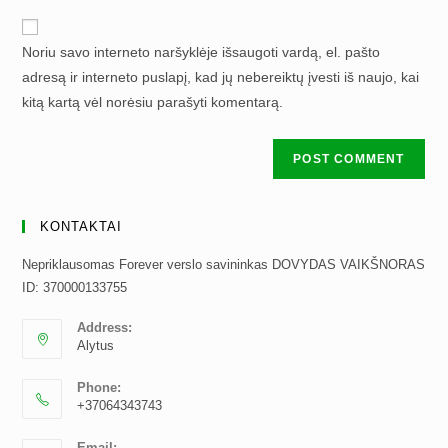
to
website
comment
URL
Noriu savo interneto naršyklėje išsaugoti vardą, el. pašto
(optional)
adresą ir interneto puslapį, kad jų nebereiktų įvesti iš naujo, kai
kitą kartą vėl norėsiu parašyti komentarą.
KONTAKTAI
Nepriklausomas Forever verslo savininkas DOVYDAS VAIKŠNORAS
ID: 370000133755
Address:
Alytus
Phone:
+37064343743
Email: