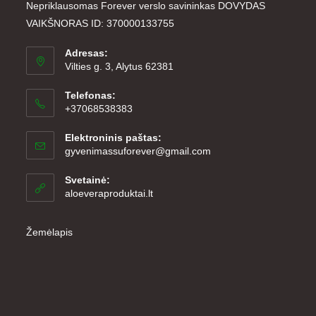
Nepriklausomas Forever verslo savininkas DOVYDAS
VAIKŠNORAS ID: 370000133755
Adresas:
Vilties g. 3, Alytus 62381
Telefonas:
+37068538383
Elektroninis paštas:
Opens
gyvenimassuforever@gmail.com
in
your
Svetainė:
application
aloeveraproduktai.lt
Žemėlapis