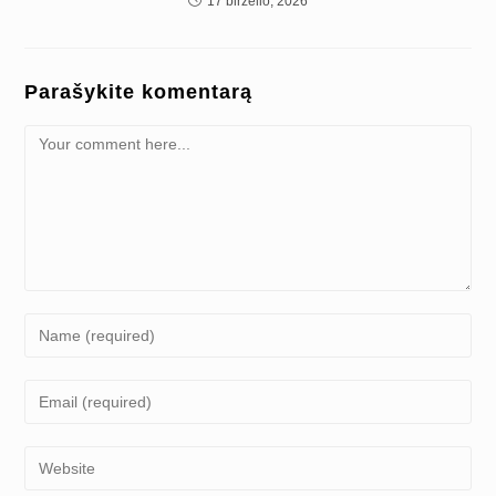
17 birželio, 2026
Parašykite komentarą
Comment
Enter
your
name
Enter
or
your
username
email
Enter
to
address
your
comment