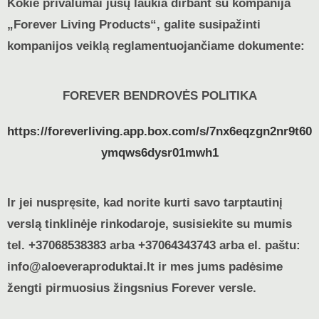
Kokie privalumai jūsų laukia dirbant su kompanija
„Forever Living Products“, galite susipažinti
kompanijos veiklą reglamentuojančiame dokumente:
FOREVER BENDROVĖS POLITIKA
https://foreverliving.app.box.com/s/7nx6eqzgn2nr9t60
ymqws6dysr01mwh1
Ir jei nuspręsite, kad norite kurti savo tarptautinį
verslą tinklinėje rinkodaroje, susisiekite su mumis
tel. +37068538383 arba +37064343743 arba el. paštu:
info@aloeveraproduktai.lt ir mes jums padėsime
žengti pirmuosius žingsnius Forever versle.