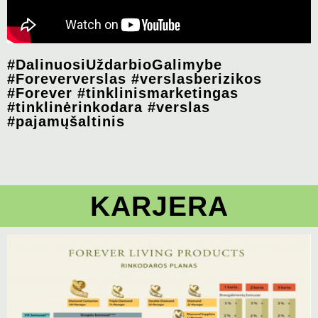
#DalinuosiUždarbioGalimybe
#Foreververslas #verslasberizikos
#Forever #tinklinismarketingas
#tinklinėrinkodara #verslas
#pajamųšaltinis
KARJERA