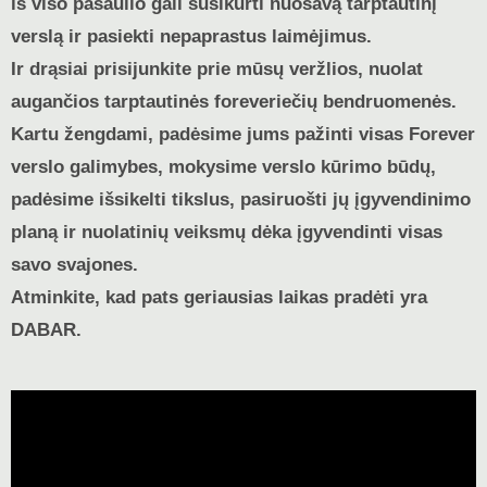
iš viso pasaulio gali susikurti nuosavą tarptautinį
verslą ir pasiekti nepaprastus laimėjimus.
Ir drąsiai prisijunkite prie mūsų veržlios, nuolat
augančios tarptautinės foreveriečių bendruomenės.
Kartu žengdami, padėsime jums pažinti visas Forever
verslo galimybes, mokysime verslo kūrimo būdų,
padėsime išsikelti tikslus, pasiruošti jų įgyvendinimo
planą ir nuolatinių veiksmų dėka įgyvendinti visas
savo svajones.
Atminkite, kad pats geriausias laikas pradėti yra
DABAR.