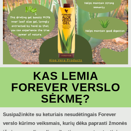
KAS LEMIA
FOREVER VERSLO
SĖKMĘ?
Susipažinkite su keturiais nesudėtingais Forever
verslo kūrimo veiksmais, kurių dėka paprasti žmonės