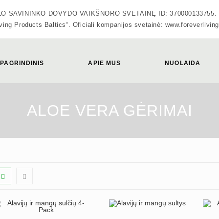
VININKO DOVYDO VAIKŠNORO SVETAINĘ ID: 370000133755. Oficiali
ving Products Baltics“. Oficiali kompanijos svetainė: www.foreverliving
PAGRINDINIS
APIE MUS
NUOLAIDA
ALOE VERA GĖRIMAI