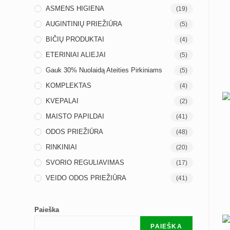
ASMENS HIGIENA
(19)
AUGINTINIŲ PRIEŽIŪRA
(5)
BIČIŲ PRODUKTAI
(4)
ETERINIAI ALIEJAI
(5)
Gauk 30% Nuolaidą Ateities Pirkiniams
(5)
KOMPLEKTAS
(4)
KVEPALAI
(2)
MAISTO PAPILDAI
(41)
ODOS PRIEŽIŪRA
(48)
RINKINIAI
(20)
SVORIO REGULIAVIMAS
(17)
VEIDO ODOS PRIEŽIŪRA
(41)
Paieška
PAIEŠKA