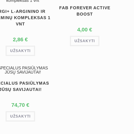
FAB FOREVER ACTIVE
RGI+ L-ARGININO IR
BOOST
AMINŲ KOMPLEKSAS 1
VNT
4,00
€
2,86
€
UŽSAKYTI
UŽSAKYTI
ECIALUS PASIŪLYMAS
JŪSŲ SAVIJAUTAI!
74,70
€
UŽSAKYTI