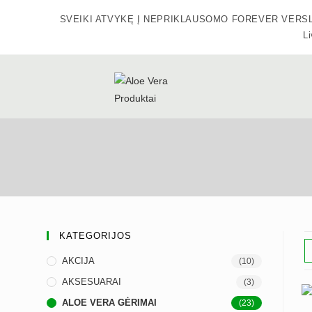
Skip
SVEIKI ATVYKĘ Į NEPRIKLAUSOMO FOREVER VERSLO SA
to
Li
content
KATEGORIJOS
AKCIJA
(10)
AKSESUARAI
(3)
ALOE VERA GĖRIMAI
(23)