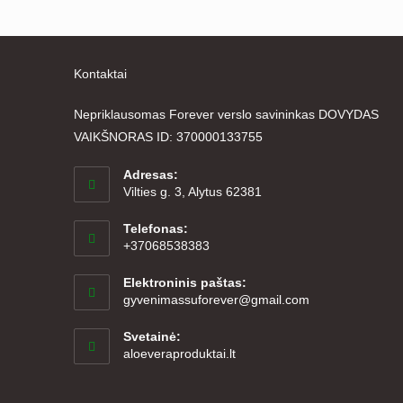
Kontaktai
Nepriklausomas Forever verslo savininkas DOVYDAS
VAIKŠNORAS ID: 370000133755
Adresas:
Vilties g. 3, Alytus 62381
Telefonas:
+37068538383
Elektroninis paštas:
Opens
gyvenimassuforever@gmail.com
in
your
Svetainė:
application
aloeveraproduktai.lt