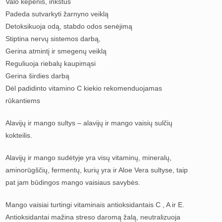
Valo kepenis, inkstus
Padeda sutvarkyti žarnyno veiklą
Detoksikuoja odą, stabdo odos senėjimą
Stiptina nervų sistemos darbą,
Gerina atmintį ir smegenų veiklą
Reguliuoja riebalų kaupimąsi
Gerina širdies darbą
Dėl padidinto vitamino C kiekio rekomenduojamas
rūkantiems
Alavijų ir mango sultys – alavijų ir mango vaisių sulčių
kokteilis.
Alavijų ir mango sudėtyje yra visų vitaminų, mineralų,
aminorūgščių, fermentų, kurių yra ir Aloe Vera sultyse, taip
pat jam būdingos mango vaisiaus savybės.
Mango vaisiai turtingi vitaminais antioksidantais C , A ir E.
Antioksidantai mažina streso daromą žalą, neutralizuoja