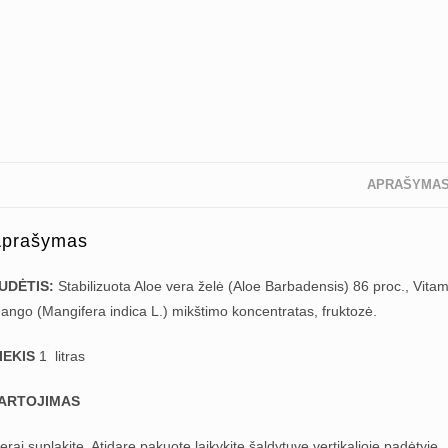
APRAŠYMA
prašymas
UDĖTIS:
Stabilizuota Aloe vera želė (Aloe Barbadensis) 86 proc., Vitam
ango (Mangifera indica L.) mikštimo koncentratas, fruktozė.
IEKIS
1 litras
ARTOJIMAS
erai suplakite. Atidarę pakuotę laikykite šaldytuve vertikalioje padėtyje.