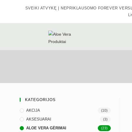
Skip
SVEIKI ATVYKĘ Į NEPRIKLAUSOMO FOREVER VERSLO SA
to
Li
content
KATEGORIJOS
AKCIJA
(10)
AKSESUARAI
(3)
ALOE VERA GĖRIMAI
(23)