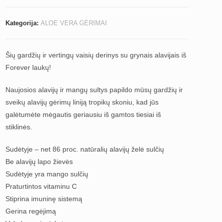
Kategorija:
ALOE VERA GĖRIMAI
Šių gardžių ir vertingų vaisių derinys su grynais alavijais iš
Forever laukų!
Naujosios alavijų ir mangų sultys papildo mūsų gardžių ir
sveikų alavijų gėrimų liniją tropikų skoniu, kad jūs
galėtumėte mėgautis geriausiu iš gamtos tiesiai iš
stiklinės.
Sudėtyje – net 86 proc. natūralių alavijų želė sulčių
Be alavijų lapo žievės
Sudėtyje yra mango sulčių
Praturtintos vitaminu C
Stiprina imuninę sistemą
Gerina regėjimą