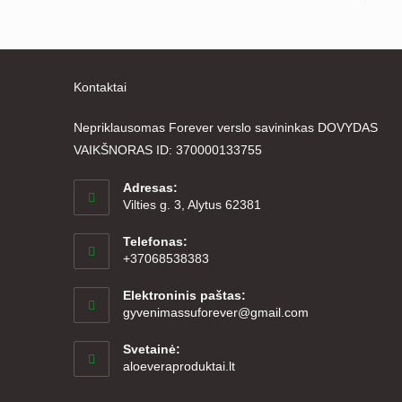
Kontaktai
Nepriklausomas Forever verslo savininkas DOVYDAS
VAIKŠNORAS ID: 370000133755
Adresas:
Vilties g. 3, Alytus 62381
Telefonas:
+37068538383
Elektroninis paštas:
Opens
gyvenimassuforever@gmail.com
in
your
Svetainė:
application
aloeveraproduktai.lt