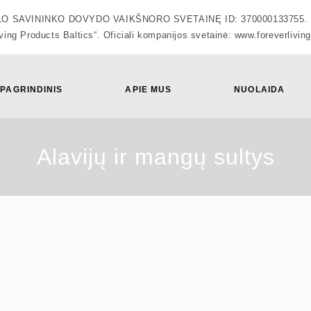
VININKO DOVYDO VAIKŠNORO SVETAINĘ ID: 370000133755. Oficiali
ving Products Baltics“. Oficiali kompanijos svetainė: www.foreverliving
PAGRINDINIS
APIE MUS
NUOLAIDA
Alavijų ir mangų sultys