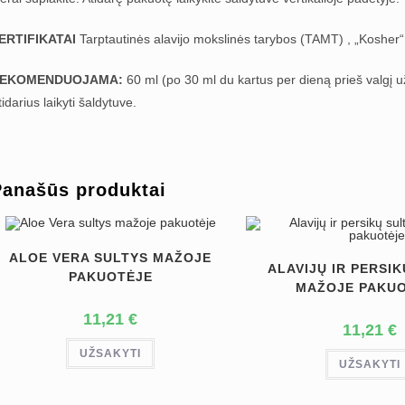
ERTIFIKATAI
Tarptautinės alavijo mokslinės tarybos (TAMT) , „Kosher“,
EKOMENDUOJAMA:
60 ml (po 30 ml du kartus per dieną prieš valgį už
tidarius laikyti šaldytuve.
Panašūs produktai
ALOE VERA SULTYS MAŽOJE
ALAVIJŲ IR PERSI
PAKUOTĖJE
MAŽOJE PAKU
11,21
€
11,21
€
UŽSAKYTI
UŽSAKYTI