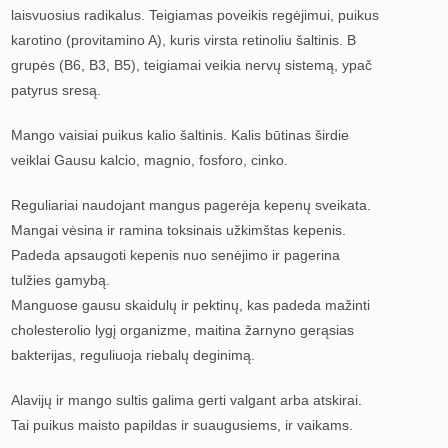
laisvuosius radikalus. Teigiamas poveikis regėjimui, puikus
karotino (provitamino A), kuris virsta retinoliu šaltinis. B
grupės (B6, B3, B5), teigiamai veikia nervų sistemą, ypač
patyrus sresą.
Mango vaisiai puikus kalio šaltinis. Kalis būtinas širdie
veiklai Gausu kalcio, magnio, fosforo, cinko.
Reguliariai naudojant mangus pagerėja kepenų sveikata.
Mangai vėsina ir ramina toksinais užkimštas kepenis.
Padeda apsaugoti kepenis nuo senėjimo ir pagerina
tulžies gamybą.
Manguose gausu skaidulų ir pektinų, kas padeda mažinti
cholesterolio lygį organizme, maitina žarnyno gerąsias
bakterijas, reguliuoja riebalų deginimą.
Alavijų ir mango sultis galima gerti valgant arba atskirai.
Tai puikus maisto papildas ir suaugusiems, ir vaikams.