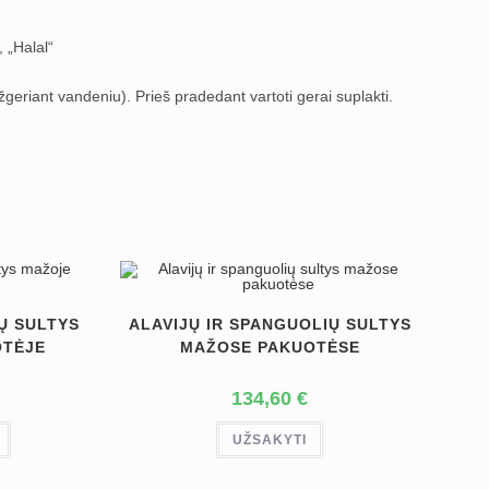
 „Halal“
geriant vandeniu). Prieš pradedant vartoti gerai suplakti.
KŲ SULTYS
ALAVIJŲ IR SPANGUOLIŲ SULTYS
OTĖJE
MAŽOSE PAKUOTĖSE
134,60
€
UŽSAKYTI