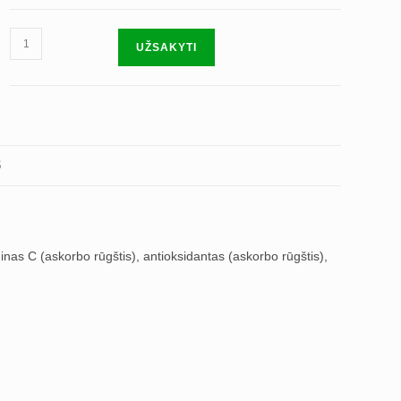
produkto
UŽSAKYTI
kiekis:
Alavijų
ir
mangų
sultys
S
inas C (askorbo rūgštis), antioksidantas (askorbo rūgštis),