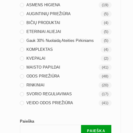
ASMENS HIGIENA
(19)
AUGINTINIŲ PRIEŽIŪRA
(5)
BIČIŲ PRODUKTAI
(4)
ETERINIAI ALIEJAI
(5)
Gauk 30% Nuolaidą Ateities Pirkiniams
(5)
KOMPLEKTAS
(4)
KVEPALAI
(2)
MAISTO PAPILDAI
(41)
ODOS PRIEŽIŪRA
(48)
RINKINIAI
(20)
SVORIO REGULIAVIMAS
(17)
VEIDO ODOS PRIEŽIŪRA
(41)
Paieška
PAIEŠKA