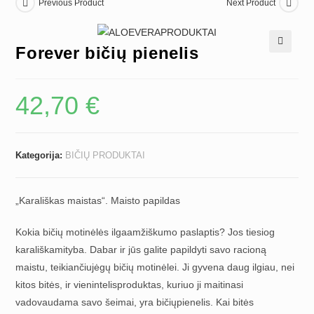
Previous Product
Next Product
Forever bičių pienelis
🔍
42,70
€
Kategorija:
BIČIŲ PRODUKTAI
„Karališkas maistas“. Maisto papildas
Kokia bičių motinėlės ilgaamžiškumo paslaptis? Jos tiesiog
karališkamityba. Dabar ir jūs galite papildyti savo racioną
maistu, teikiančiujėgų bičių motinėlei. Ji gyvena daug ilgiau, nei
kitos bitės, ir vienintelisproduktas, kuriuo ji maitinasi
vadovaudama savo šeimai, yra bičiųpienelis. Kai bitės