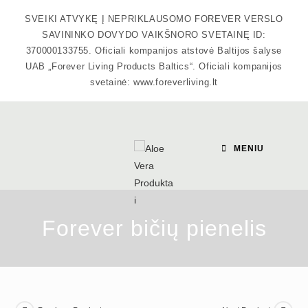
Skip
SVEIKI ATVYKĘ Į NEPRIKLAUSOMO FOREVER VERSLO
to
SAVININKO DOVYDO VAIKŠNORO SVETAINĘ ID:
content
370000133755. Oficiali kompanijos atstovė Baltijos šalyse
UAB „Forever Living Products Baltics“. Oficiali kompanijos
svetainė: www.foreverliving.lt
MENIU
Forever bičių pienelis