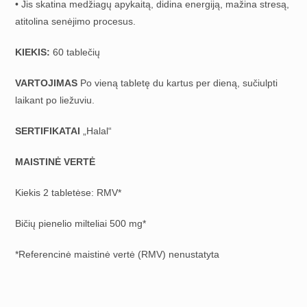
• Jis skatina medžiagų apykaitą, didina energiją, mažina stresą,
atitolina senėjimo procesus.
KIEKIS:
60 tablečių
VARTOJIMAS
Po vieną tabletę du kartus per dieną, sučiulpti
laikant po liežuviu.
SERTIFIKATAI
„Halal“
MAISTINĖ VERTĖ
Kiekis 2 tabletėse: RMV*
Bičių pienelio milteliai 500 mg*
*Referencinė maistinė vertė (RMV) nenustatyta