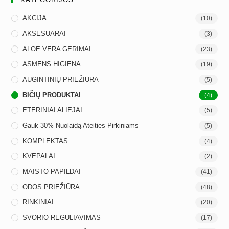
AKCIJA
(10)
AKSESUARAI
(3)
ALOE VERA GĖRIMAI
(23)
ASMENS HIGIENA
(19)
AUGINTINIŲ PRIEŽIŪRA
(5)
BIČIŲ PRODUKTAI
(4)
ETERINIAI ALIEJAI
(5)
Gauk 30% Nuolaidą Ateities Pirkiniams
(5)
KOMPLEKTAS
(4)
KVEPALAI
(2)
MAISTO PAPILDAI
(41)
ODOS PRIEŽIŪRA
(48)
RINKINIAI
(20)
SVORIO REGULIAVIMAS
(17)