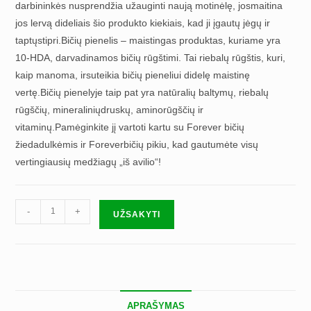
darbininkės nusprendžia užauginti naują motinėlę, josmaitina
jos lervą dideliais šio produkto kiekiais, kad ji įgautų jėgų ir
taptųstipri.Bičių pienelis – maistingas produktas, kuriame yra
10-HDA, darvadinamos bičių rūgštimi. Tai riebalų rūgštis, kuri,
kaip manoma, irsuteikia bičių pieneliui didelę maistinę
vertę.Bičių pienelyje taip pat yra natūralių baltymų, riebalų
rūgščių, mineraliniųdruskų, aminorūgščių ir
vitaminų.Pamėginkite jį vartoti kartu su Forever bičių
žiedadulkėmis ir Foreverbičių pikiu, kad gautumėte visų
vertingiausių medžiagų „iš avilio“!
produkto
-
+
UŽSAKYTI
kiekis:
Forever
bičių
pienelis
APRAŠYMAS