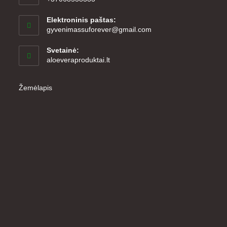
Elektroninis paštas:
Opens
gyvenimassuforever@gmail.com
in
your
Svetainė:
application
aloeveraproduktai.lt
Žemėlapis