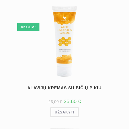
AKCIJA!
ALAVIJŲ KREMAS SU BIČIŲ PIKIU
ORIGINAL
CURRENT
25,60
€
26,00
€
PRICE
PRICE
WAS:
IS:
UŽSAKYTI
26,00 €.
25,60 €.