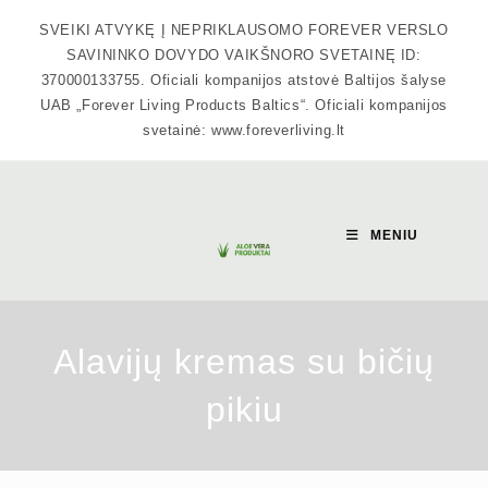
Skip
SVEIKI ATVYKĘ Į NEPRIKLAUSOMO FOREVER VERSLO
to
SAVININKO DOVYDO VAIKŠNORO SVETAINĘ ID:
content
370000133755. Oficiali kompanijos atstovė Baltijos šalyse
UAB „Forever Living Products Baltics“. Oficiali kompanijos
svetainė: www.foreverliving.lt
MENIU
Alavijų kremas su bičių
pikiu