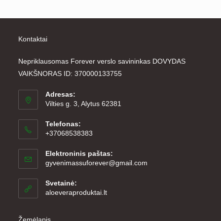
Kontaktai
Nepriklausomas Forever verslo savininkas DOVYDAS
VAIKŠNORAS ID: 370000133755
Adresas:
Vilties g. 3, Alytus 62381
Telefonas:
+37068538383
Elektroninis paštas:
Opens
gyvenimassuforever@gmail.com
in
your
Svetainė:
application
aloeveraproduktai.lt
Žemėlapis