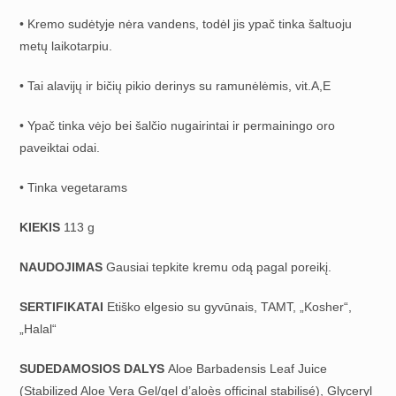
• Kremo sudėtyje nėra vandens, todėl jis ypač tinka šaltuoju
metų laikotarpiu.
• Tai alavijų ir bičių pikio derinys su ramunėlėmis, vit.A,E
• Ypač tinka vėjo bei šalčio nugairintai ir permainingo oro
paveiktai odai.
• Tinka vegetarams
KIEKIS
113 g
NAUDOJIMAS
Gausiai tepkite kremu odą pagal poreikį.
SERTIFIKATAI
Etiško elgesio su gyvūnais, TAMT, „Kosher“,
„Halal“
SUDEDAMOSIOS DALYS
Aloe Barbadensis Leaf Juice
(Stabilized Aloe Vera Gel/gel d’aloès officinal stabilisé), Glyceryl