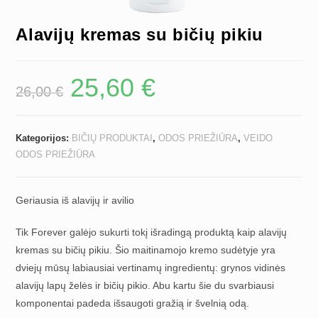
Alavijų kremas su bičių pikiu
25,60
€
Original
Current
26,00
€
price
price
was:
is:
26,00 €.
25,60 €.
Kategorijos:
BIČIŲ PRODUKTAI
,
ODOS PRIEŽIŪRA
,
VEIDO
ODOS PRIEŽIŪRA
Geriausia iš alavijų ir avilio
Tik Forever galėjo sukurti tokį išradingą produktą kaip alavijų
kremas su bičių pikiu. Šio maitinamojo kremo sudėtyje yra
dviejų mūsų labiausiai vertinamų ingredientų: grynos vidinės
alavijų lapų želės ir bičių pikio. Abu kartu šie du svarbiausi
komponentai padeda išsaugoti gražią ir švelnią odą.