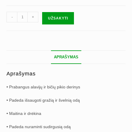
produkto
-
+
UŽSAKYTI
kiekis:
Alavijų
kremas
su
bičių
APRAŠYMAS
pikiu
Aprašymas
• Prabangus alavijų ir bičių pikio derinys
• Padeda išsaugoti gražią ir švelnią odą
• Maitina ir drėkina
• Padeda nuraminti sudirgusią odą