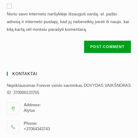
website
comment
URL
Noriu savo interneto naršyklėje išsaugoti vardą, el. pašto
(optional)
adresą ir interneto puslapį, kad jų nebereiktų įvesti iš naujo, kai
kitą kartą vėl norėsiu parašyti komentarą.
KONTAKTAI
Nepriklausomas Forever verslo savininkas DOVYDAS VAIKŠNORAS
ID: 370000133755
Address:
Alytus
Phone:
+37064343743