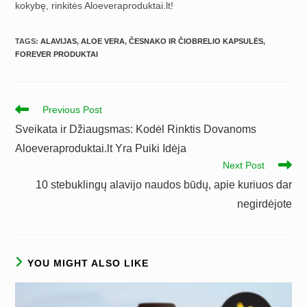
kokybę, rinkitės Aloeveraproduktai.lt!
TAGS
:
ALAVIJAS
,
ALOE VERA
,
ČESNAKO IR ČIOBRELIO KAPSULĖS
,
FOREVER PRODUKTAI
Read
Previous Post
more
Sveikata ir Džiaugsmas: Kodėl Rinktis Dovanoms
articles
Aloeveraproduktai.lt Yra Puiki Idėja
Next Post
10 stebuklingų alavijo naudos būdų, apie kuriuos dar
negirdėjote
YOU MIGHT ALSO LIKE