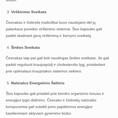
Virškinimo Sveikata
Česnakas ir čiobrelis tradiciškai buvo naudojami dėl jų
palankaus poveikio virškinimo sistemai. Šios kapsulės gali
padėti skatinant gerą virškinimą ir žarnyno sveikatą.
Širdies Sveikata
Česnakas taip pat gali būti naudingas širdies sveikatai. Jis gali
padėti reguliuoti kraujospūdį ir cholesterolio lygį, prisidedant
prie optimalaus kraujotakos sistemos veikimo.
Natūralus Energetinis Šaltinis
Šios kapsulės gali prisidėti prie bendro organizmo tonuso ir
energijos lygio didinimo. Česnako ir čiobrelių natūralūs
komponentai gali suteikti jums papildomos energijos
kasdieniniam aktyviam gyvenimo būdui.