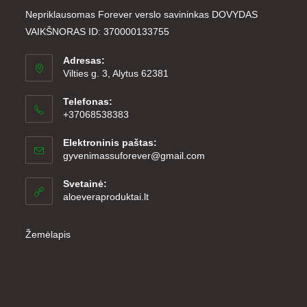
Nepriklausomas Forever verslo savininkas DOVYDAS
VAIKŠNORAS ID: 370000133755
Adresas:
Vilties g. 3, Alytus 62381
Telefonas:
+37068538383
Elektroninis paštas:
Opens
gyvenimassuforever@gmail.com
in
your
Svetainė:
application
aloeveraproduktai.lt
Žemėlapis