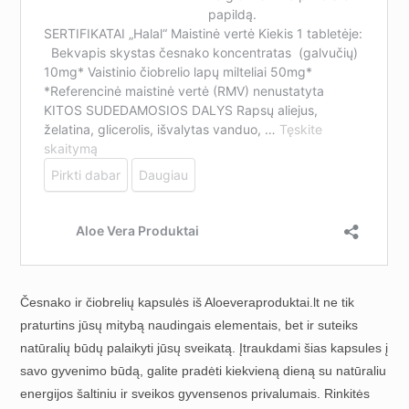
Česnako ir čiobrelių kapsulės iš Aloeveraproduktai.lt ne tik
praturtins jūsų mitybą naudingais elementais, bet ir suteiks
natūralių būdų palaikyti jūsų sveikatą. Įtraukdami šias kapsules į
savo gyvenimo būdą, galite pradėti kiekvieną dieną su natūraliu
energijos šaltiniu ir sveikos gyvensenos privalumais. Rinkitės