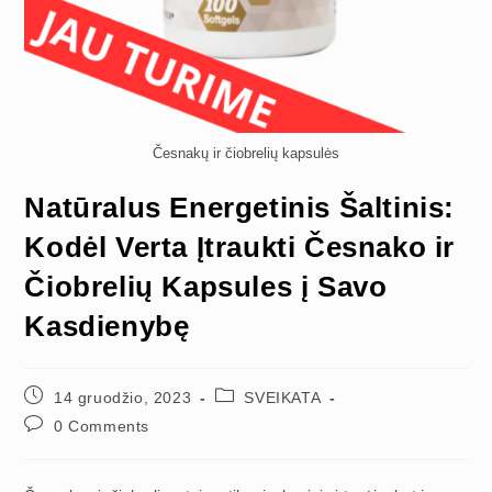
Česnakų ir čiobrelių kapsulės
Natūralus Energetinis Šaltinis:
Kodėl Verta Įtraukti Česnako ir
Čiobrelių Kapsules į Savo
Kasdienybę
Post
Post
14 gruodžio, 2023
SVEIKATA
published:
category:
Post
0 Comments
comments: