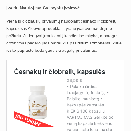
Įvairių Naudojimo Galimybių Įvairovė
Viena iš didžiausių privalumų naudojant česnako ir čiobrelių
kapsules iš Aloeveraproduktai.lt yra jų įvairovė naudojimo
požiūriu. Jų lengvai įtraukiami į kasdieninę mitybą, o patogus
dozavimas padaro juos patrauklia pasirinkimu žmonėms, kurie
ieško paprasto būdo gauti šių augalų privalumus.