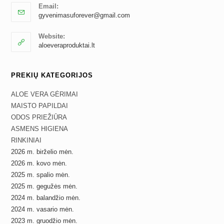
Email:
Opens
gyvenimasuforever@gmail.com
in
your
Website:
application
aloeveraproduktai.lt
PREKIŲ KATEGORIJOS
ALOE VERA GĖRIMAI
MAISTO PAPILDAI
ODOS PRIEŽIŪRA
ASMENS HIGIENA
RINKINIAI
2026 m. birželio mėn.
2026 m. kovo mėn.
2025 m. spalio mėn.
2025 m. gegužės mėn.
2024 m. balandžio mėn.
2024 m. vasario mėn.
2023 m. gruodžio mėn.