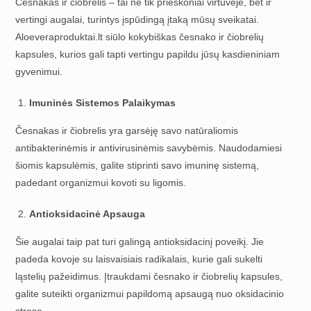
Česnakas ir čiobrelis – tai ne tik prieskoniai virtuvėje, bet ir
vertingi augalai, turintys įspūdingą įtaką mūsų sveikatai.
Aloeveraproduktai.lt siūlo kokybiškas česnako ir čiobrelių
kapsules, kurios gali tapti vertingu papildu jūsų kasdieniniam
gyvenimui.
Imuninės Sistemos Palaikymas
Česnakas ir čiobrelis yra garsėję savo natūraliomis
antibakterinėmis ir antivirusinėmis savybėmis. Naudodamiesi
šiomis kapsulėmis, galite stiprinti savo imuninę sistemą,
padedant organizmui kovoti su ligomis.
Antioksidacinė Apsauga
Šie augalai taip pat turi galingą antioksidacinį poveikį. Jie
padeda kovoje su laisvaisiais radikalais, kurie gali sukelti
ląstelių pažeidimus. Įtraukdami česnako ir čiobrelių kapsules,
galite suteikti organizmui papildomą apsaugą nuo oksidacinio
streso.