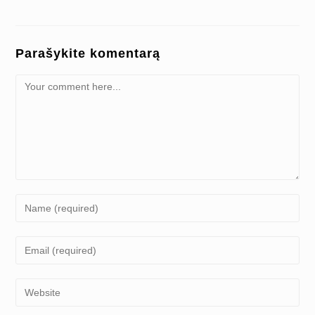
Parašykite komentarą
Comment
Enter
your
name
Enter
or
your
username
email
Enter
to
address
your
comment
to