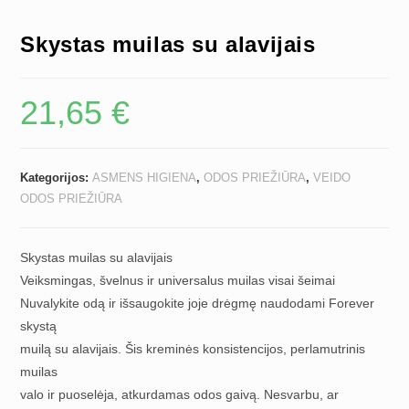
Skystas muilas su alavijais
21,65
€
Kategorijos:
ASMENS HIGIENA
,
ODOS PRIEŽIŪRA
,
VEIDO
ODOS PRIEŽIŪRA
Skystas muilas su alavijais
Veiksmingas, švelnus ir universalus muilas visai šeimai
Nuvalykite odą ir išsaugokite joje drėgmę naudodami Forever
skystą
muilą su alavijais. Šis kreminės konsistencijos, perlamutrinis
muilas
valo ir puoselėja, atkurdamas odos gaivą. Nesvarbu, ar