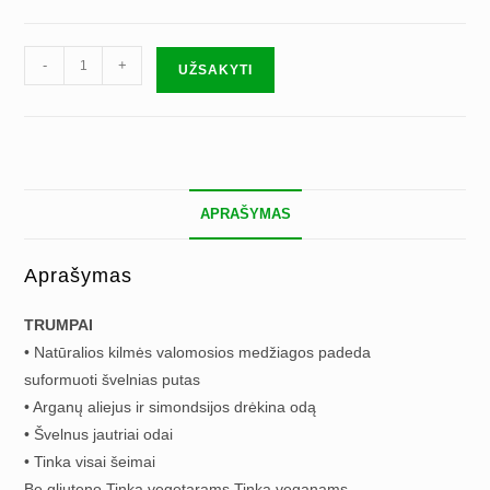
produkto
-
+
UŽSAKYTI
kiekis:
Skystas
muilas
su
alavijais
APRAŠYMAS
Aprašymas
TRUMPAI
• Natūralios kilmės valomosios medžiagos padeda
suformuoti švelnias putas
• Arganų aliejus ir simondsijos drėkina odą
• Švelnus jautriai odai
• Tinka visai šeimai
Be gliuteno Tinka vegetarams Tinka veganams