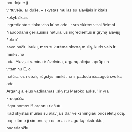
naudojate jį
virtuvėje, ar duše, – skystas muilas su alavijais ir kitais
kokybiškais
ingredientais tinka viso kūno odai ir yra skirtas visai šeimai.
Naudodami geriausius natūralius ingredientus ir gryną alavijų
želę iš
savo pačių laukų, mes sukūrėme skystą muilą, kuris valo ir
minkština
odą. Alavijai ramina ir švelnina, arganų aliejus aprūpina
vitaminu E, o
natūralios riebalų rūgštys minkština ir padeda išsaugoti sveiką
odą.
Arganų aliejus vadinamas „skystu Maroko auksu“ ir yra
kruopščiai
išgaunamas iš arganų riešutų.
Kad skystas muilas su alavijais dar veiksmingiau puoselėtų odą,
papildėme jį simondsijų esteriais ir agurkų ekstraktu,
padedančiu