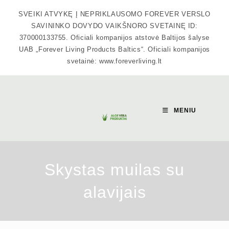
Skip
SVEIKI ATVYKĘ Į NEPRIKLAUSOMO FOREVER VERSLO
to
SAVININKO DOVYDO VAIKŠNORO SVETAINĘ ID:
content
370000133755. Oficiali kompanijos atstovė Baltijos šalyse
UAB „Forever Living Products Baltics“. Oficiali kompanijos
svetainė: www.foreverliving.lt
MENIU
Skystas muilas su
alavijais