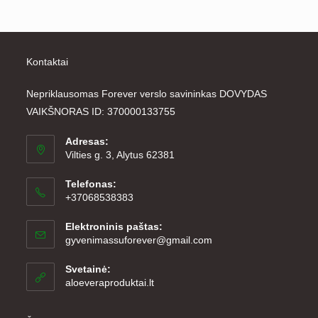
Kontaktai
Nepriklausomas Forever verslo savininkas DOVYDAS
VAIKŠNORAS ID: 370000133755
Adresas:
Vilties g. 3, Alytus 62381
Telefonas:
+37068538383
Elektroninis paštas:
Opens
gyvenimassuforever@gmail.com
in
your
Svetainė:
application
aloeveraproduktai.lt