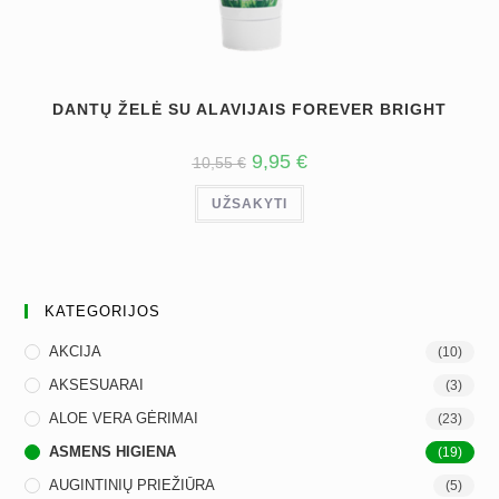
DANTŲ ŽELĖ SU ALAVIJAIS FOREVER BRIGHT
ORIGINAL
CURRENT
9,95
€
10,55
€
PRICE
PRICE
WAS:
IS:
UŽSAKYTI
10,55 €.
9,95 €.
KATEGORIJOS
AKCIJA
(10)
AKSESUARAI
(3)
ALOE VERA GĖRIMAI
(23)
ASMENS HIGIENA
(19)
AUGINTINIŲ PRIEŽIŪRA
(5)