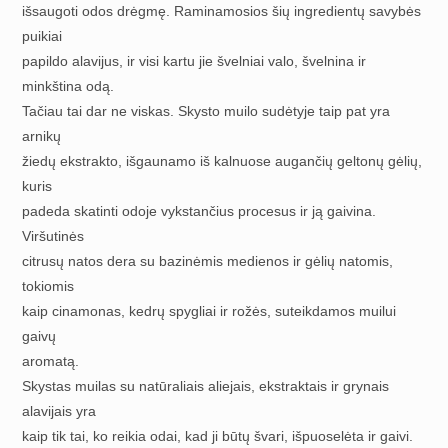
išsaugoti odos drėgmę. Raminamosios šių ingredientų savybės
puikiai
papildo alavijus, ir visi kartu jie švelniai valo, švelnina ir
minkština odą.
Tačiau tai dar ne viskas. Skysto muilo sudėtyje taip pat yra
arnikų
žiedų ekstrakto, išgaunamo iš kalnuose augančių geltonų gėlių,
kuris
padeda skatinti odoje vykstančius procesus ir ją gaivina.
Viršutinės
citrusų natos dera su bazinėmis medienos ir gėlių natomis,
tokiomis
kaip cinamonas, kedrų spygliai ir rožės, suteikdamos muilui
gaivų
aromatą.
Skystas muilas su natūraliais aliejais, ekstraktais ir grynais
alavijais yra
kaip tik tai, ko reikia odai, kad ji būtų švari, išpuoselėta ir gaivi.