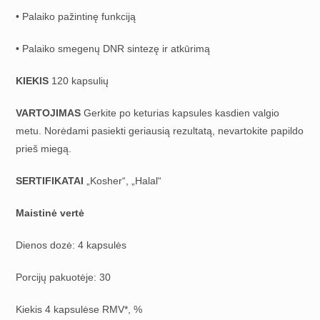
• Palaiko pažintinę funkciją
• Palaiko smegenų DNR sintezę ir atkūrimą
KIEKIS
120 kapsulių
VARTOJIMAS
Gerkite po keturias kapsules kasdien valgio
metu. Norėdami pasiekti geriausią rezultatą, nevartokite papildo
prieš miegą.
SERTIFIKATAI
„Kosher“, „Halal“
Maistinė vertė
Dienos dozė: 4 kapsulės
Porcijų pakuotėje: 30
Kiekis 4 kapsulėse RMV*, %