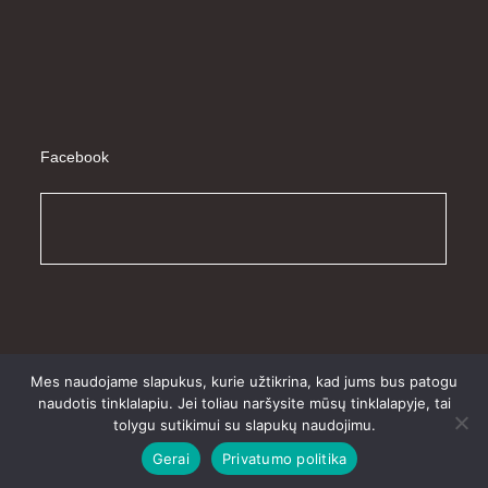
Facebook
Mes naudojame slapukus, kurie užtikrina, kad jums bus patogu
naudotis tinklalapiu. Jei toliau naršysite mūsų tinklalapyje, tai
Prekių pristatymas
Pirkimo sąlygos
Prekių grąžinimas
tolygu sutikimui su slapukų naudojimu.
Privatumo politika
Gerai
Privatumo politika
© aloeveraproduktai 2022