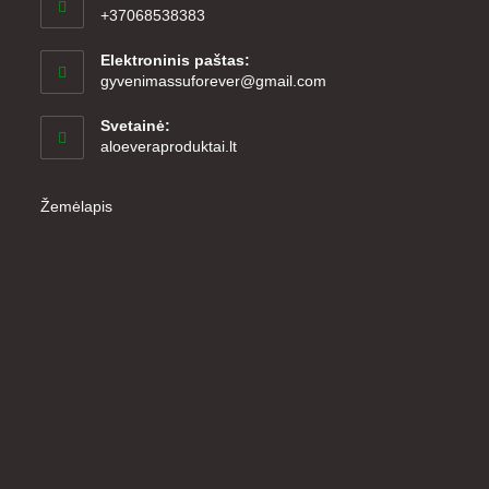
+37068538383
Elektroninis paštas:
Opens
gyvenimassuforever@gmail.com
in
your
Svetainė:
application
aloeveraproduktai.lt
Žemėlapis