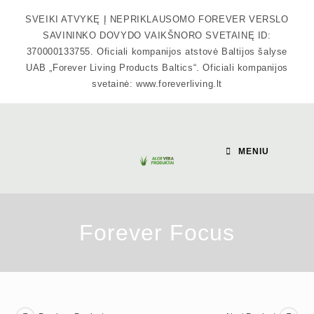
Skip
SVEIKI ATVYKĘ Į NEPRIKLAUSOMO FOREVER VERSLO
to
SAVININKO DOVYDO VAIKŠNORO SVETAINĘ ID:
content
370000133755. Oficiali kompanijos atstovė Baltijos šalyse
UAB „Forever Living Products Baltics“. Oficiali kompanijos
svetainė: www.foreverliving.lt
MENIU
Forever Focus