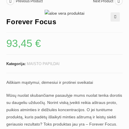
Previous Product
Next Product
Forever Focus
🔍
93,45
€
Kategorija:
MAISTO PAPILDAI
Aiškiam mąstymui, dėmesiui ir protinei sveikatai
Mūsų nuolat skubančiame pasaulyje mums nuolat tenka dorotis
su daugeliu užduočių. Norint viską įveikti reikia aštraus proto,
puikios atminties ir didžiulės koncentracijos. O jei turėtume
produktą, kuris padėtų išlaikyti minties aštrumą ir leistų siekti
geriausio rezultato? Toks produktas jau yra – Forever Focus.