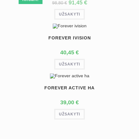
ORIGINAL
CURRENT
91,45
€
98,80
€
PRICE
PRICE
WAS:
IS:
UŽSAKYTI
98,80 €.
91,45 €.
FOREVER IVISION
40,45
€
UŽSAKYTI
FOREVER ACTIVE HA
39,00
€
UŽSAKYTI