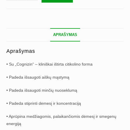
kiekis:
Forever
Focus
APRAŠYMAS
Aprašymas
• Su „Cognizin“ – kliniškai ištirta citikolino forma
• Padeda išsaugoti aiškų mąstymą
• Padeda išsaugoti minčių nuoseklumą
• Padeda stiprinti dėmesį ir koncentraciją
• Aprūpina medžiagomis, palaikančiomis dėmesį ir smegenų
energiją