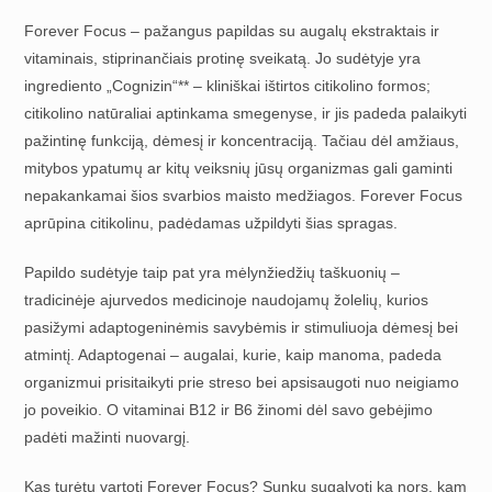
Forever Focus – pažangus papildas su augalų ekstraktais ir
vitaminais, stiprinančiais protinę sveikatą. Jo sudėtyje yra
ingrediento „Cognizin“** – kliniškai ištirtos citikolino formos;
citikolino natūraliai aptinkama smegenyse, ir jis padeda palaikyti
pažintinę funkciją, dėmesį ir koncentraciją. Tačiau dėl amžiaus,
mitybos ypatumų ar kitų veiksnių jūsų organizmas gali gaminti
nepakankamai šios svarbios maisto medžiagos. Forever Focus
aprūpina citikolinu, padėdamas užpildyti šias spragas.
Papildo sudėtyje taip pat yra mėlynžiedžių taškuonių –
tradicinėje ajurvedos medicinoje naudojamų žolelių, kurios
pasižymi adaptogeninėmis savybėmis ir stimuliuoja dėmesį bei
atmintį. Adaptogenai – augalai, kurie, kaip manoma, padeda
organizmui prisitaikyti prie streso bei apsisaugoti nuo neigiamo
jo poveikio. O vitaminai B12 ir B6 žinomi dėl savo gebėjimo
padėti mažinti nuovargį.
Kas turėtų vartoti Forever Focus? Sunku sugalvoti ką nors, kam