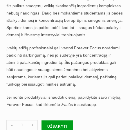
šis puikus smegenų veiklą skatinančių ingredientų kompleksas
nebūtų naudingas. Daug besimokantiems studentams jis padės
išlaikyti dėmesį ir koncentraciją bei aprūpins smegenis energija.
Sportininkams jis patiks todėl, kad tai – saugus būdas palaikyti
dėmesį ir ištvermę intensyviai treniruojantis.
Įvairių sričių profesionalai gali vartoti Forever Focus norėdami
padidinti darbingumą, nes jo sudėtyje yra koncentraciją ir
atmintį palaikančių ingredientų. Šis pažangus produktas gali
būti naudingas ir suaugusiems žmonėms bei aktyviems
senjorams, kuriems jis gali padėti palaikyti dėmesį, pažintinę
funkciją bei išsaugoti minties aštrumą.
Jei norite produktyviai išnaudoti dieną, papildykite savo mitybą
Forever Focus, kad liktumėte žvalūs ir susikaupę.
produkto
-
+
UŽSAKYTI