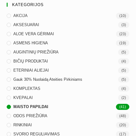
KATEGORIJOS
AKCIJA
(10)
AKSESUARAI
(3)
ALOE VERA GĖRIMAI
(23)
ASMENS HIGIENA
(19)
AUGINTINIŲ PRIEŽIŪRA
(5)
BIČIŲ PRODUKTAI
(4)
ETERINIAI ALIEJAI
(5)
Gauk 30% Nuolaidą Ateities Pirkiniams
(5)
KOMPLEKTAS
(4)
KVEPALAI
(2)
MAISTO PAPILDAI
(41)
ODOS PRIEŽIŪRA
(48)
RINKINIAI
(20)
SVORIO REGULIAVIMAS
(17)