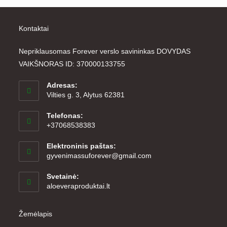
Kontaktai
Nepriklausomas Forever verslo savininkas DOVYDAS
VAIKŠNORAS ID: 370000133755
Adresas:
Vilties g. 3, Alytus 62381
Telefonas:
+37068538383
Elektroninis paštas:
Opens
gyvenimassuforever@gmail.com
in
your
Svetainė:
application
aloeveraproduktai.lt
Žemėlapis