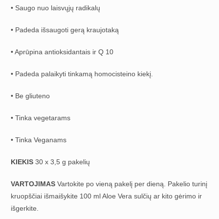
• Saugo nuo laisvųjų radikalų
• Padeda išsaugoti gerą kraujotaką
• Aprūpina antioksidantais ir Q 10
• Padeda palaikyti tinkamą homocisteino kiekį.
• Be gliuteno
• Tinka vegetarams
• Tinka Veganams
KIEKIS
30 x 3,5 g pakelių
VARTOJIMAS
Vartokite po vieną pakelį per dieną. Pakelio turinį
kruopščiai išmaišykite 100 ml Aloe Vera sulčių ar kito gėrimo ir
išgerkite.