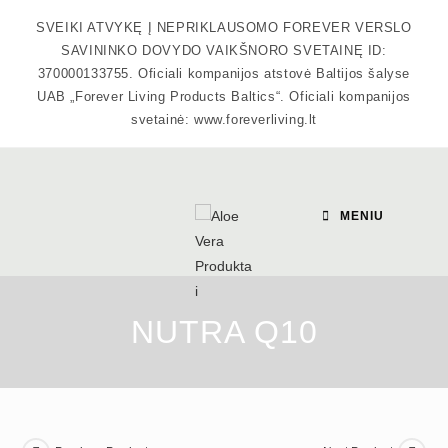
Skip
SVEIKI ATVYKĘ Į NEPRIKLAUSOMO FOREVER VERSLO
to
SAVININKO DOVYDO VAIKŠNORO SVETAINĘ ID:
content
370000133755. Oficiali kompanijos atstovė Baltijos šalyse
UAB „Forever Living Products Baltics“. Oficiali kompanijos
svetainė: www.foreverliving.lt
MENIU
NUTRA Q10