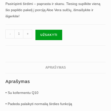
Pasirūpinti širdimi – paprasta ir skanu. Tiesiog supilkite vieną
šio papildo pakelį į porciją Aloe Vera sulčių, išmaišykite ir
išgerkite!
produkto
-
+
UŽSAKYTI
kiekis:
NUTRA
Q10
APRAŠYMAS
Aprašymas
• Su kofermentu Q10
• Padeda palaikyti normalią širdies funkciją