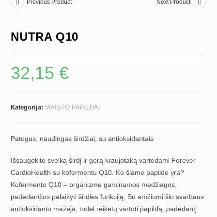
Previous Product
Next Product
NUTRA Q10
32,15
€
Kategorija:
MAISTO PAPILDAI
Patogus, naudingas širdžiai, su antioksidantais
Išsaugokite sveiką širdį ir gerą kraujotaką vartodami Forever
CardioHealth su kofermentu Q10. Ko šiame papilde yra?
Kofermento Q10 – organizme gaminamos medžiagos,
padedančios palaikyti širdies funkciją. Su amžiumi šio svarbaus
antioksidanto mažėja, todėl reikėtų vartoti papildą, padedantį