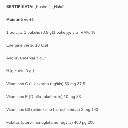
SERTIFIKATAI
„Kosher“, „Halal“
Maistinė vertė
1 porcija: 1 pakelis (3,5 g)1 pakelyje yra: RMV, %
Energinė vertė: 10 kcal
Angliavandeniai 3 g 1*
iš jų cukrų 3 g †
Vitaminas C (L-askorbo rūgštis) 30 mg 37,5
Vitaminas E (D-alfa-tokoferolis) 10 mg 83
Vitaminas B6 (piridoksino hidrochloridas) 2 mg 143
Folatas (pteroilmonoglutamo rūgštis) 400 μg 200