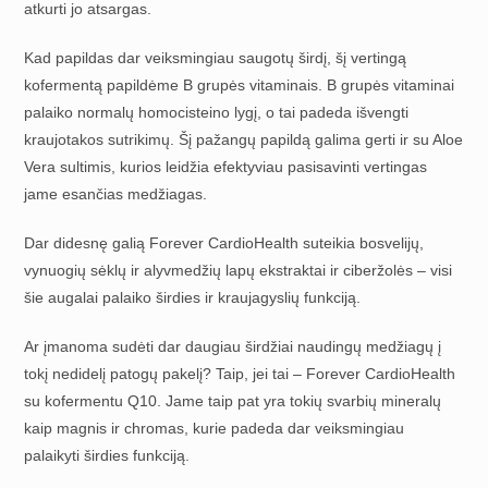
atkurti jo atsargas.
Kad papildas dar veiksmingiau saugotų širdį, šį vertingą
kofermentą papildėme B grupės vitaminais. B grupės vitaminai
palaiko normalų homocisteino lygį, o tai padeda išvengti
kraujotakos sutrikimų. Šį pažangų papildą galima gerti ir su Aloe
Vera sultimis, kurios leidžia efektyviau pasisavinti vertingas
jame esančias medžiagas.
Dar didesnę galią Forever CardioHealth suteikia bosvelijų,
vynuogių sėklų ir alyvmedžių lapų ekstraktai ir ciberžolės – visi
šie augalai palaiko širdies ir kraujagyslių funkciją.
Ar įmanoma sudėti dar daugiau širdžiai naudingų medžiagų į
tokį nedidelį patogų pakelį? Taip, jei tai – Forever CardioHealth
su kofermentu Q10. Jame taip pat yra tokių svarbių mineralų
kaip magnis ir chromas, kurie padeda dar veiksmingiau
palaikyti širdies funkciją.