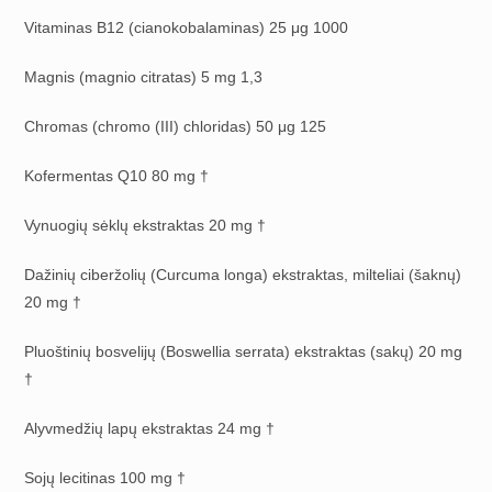
Vitaminas B12 (cianokobalaminas) 25 μg 1000
Magnis (magnio citratas) 5 mg 1,3
Chromas (chromo (III) chloridas) 50 μg 125
Kofermentas Q10 80 mg †
Vynuogių sėklų ekstraktas 20 mg †
Dažinių ciberžolių (Curcuma longa) ekstraktas, milteliai (šaknų)
20 mg †
Pluoštinių bosvelijų (Boswellia serrata) ekstraktas (sakų) 20 mg
†
Alyvmedžių lapų ekstraktas 24 mg †
Sojų lecitinas 100 mg †