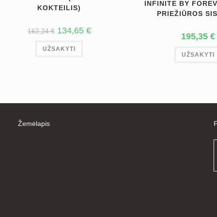
INFINITE BY FORE
KOKTEILIS)
PRIEŽIŪROS SI
ORIGINAL
CURRENT
134,65
€
162,24
€
195,35
€
PRICE
PRICE
WAS:
IS:
UŽSAKYTI
162,24 €.
134,65 €.
UŽSAKYTI
Žemėlapis