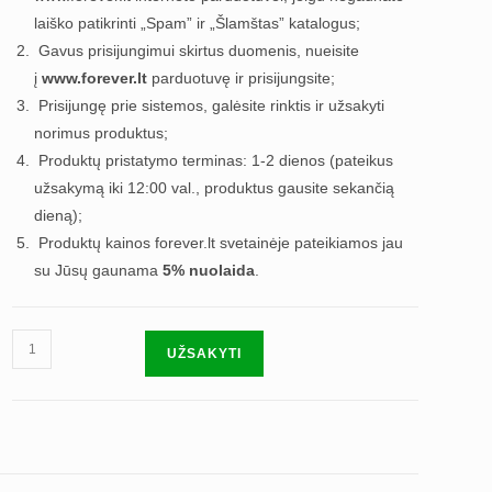
laiško patikrinti „Spam” ir „Šlamštas” katalogus;
Gavus prisijungimui skirtus duomenis, nueisite
į
www.forever.lt
parduotuvę ir prisijungsite;
Prisijungę prie sistemos, galėsite rinktis ir užsakyti
norimus produktus;
Produktų pristatymo terminas: 1-2 dienos (pateikus
užsakymą iki 12:00 val., produktus gausite sekančią
dieną);
Produktų kainos forever.lt svetainėje pateikiamos jau
su Jūsų gaunama
5% nuolaida
.
produkto
UŽSAKYTI
kiekis:
692,
GREITO
STARTO
rinkinys