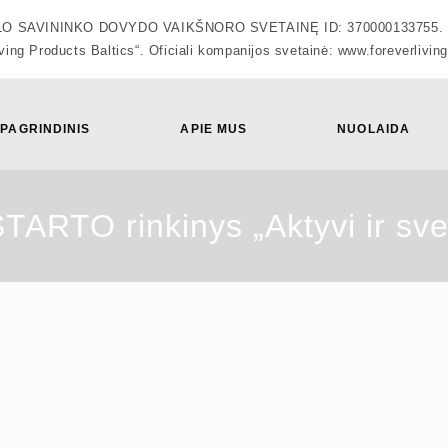
VININKO DOVYDO VAIKŠNORO SVETAINĘ ID: 370000133755. Oficiali
ving Products Baltics“. Oficiali kompanijos svetainė: www.foreverliving
PAGRINDINIS
APIE MUS
NUOLAIDA
ARTO rinkinys „Aktyvi ir sv