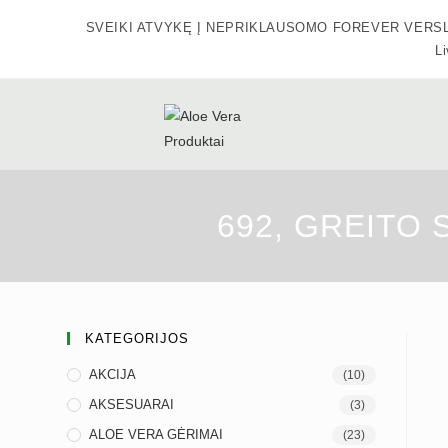
Skip
SVEIKI ATVYKĘ Į NEPRIKLAUSOMO FOREVER VERSLO SA
to
Li
content
692, GREITO ST
KATEGORIJOS
AKCIJA
(10)
AKSESUARAI
(3)
ALOE VERA GĖRIMAI
(23)