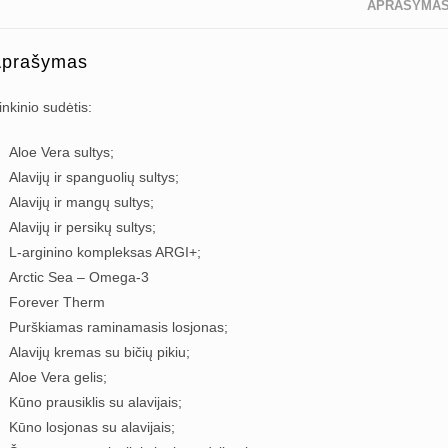
APRAŠYMA
prašymas
inkinio sudėtis:
Aloe Vera sultys;
Alavijų ir spanguolių sultys;
Alavijų ir mangų sultys;
Alavijų ir persikų sultys;
L-arginino kompleksas ARGI+;
Arctic Sea – Omega-3
Forever Therm
Purškiamas raminamasis losjonas;
Alavijų kremas su bičių pikiu;
Aloe Vera gelis;
Kūno prausiklis su alavijais;
Kūno losjonas su alavijais;