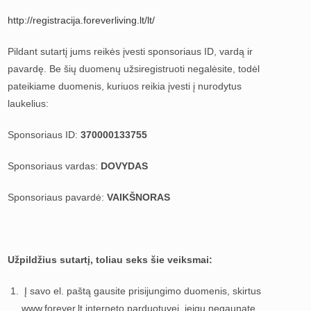
http://registracija.foreverliving.lt/lt/
Pildant sutartį jums reikės įvesti sponsoriaus ID, vardą ir
pavardę. Be šių duomenų užsiregistruoti negalėsite, todėl
pateikiame duomenis, kuriuos reikia įvesti į nurodytus
laukelius:
Sponsoriaus ID:
370000133755
Sponsoriaus vardas:
DOVYDAS
Sponsoriaus pavardė:
VAIKŠNORAS
Užpildžius sutartį, toliau seks šie veiksmai:
Į savo el. paštą gausite prisijungimo duomenis, skirtus
www.forever.lt interneto parduotuvei, jeigu negaunate