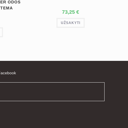
VER ODOS
STEMA
73,25
€
UŽSAKYTI
Facebook