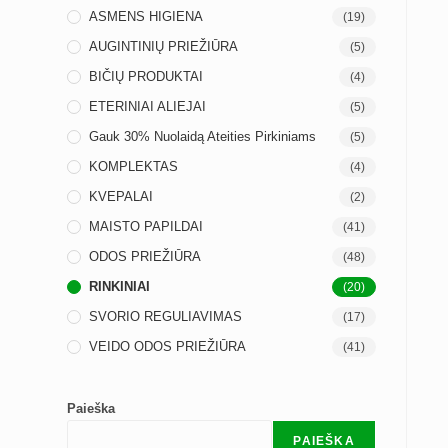
ASMENS HIGIENA
(19)
AUGINTINIŲ PRIEŽIŪRA
(5)
BIČIŲ PRODUKTAI
(4)
ETERINIAI ALIEJAI
(5)
Gauk 30% Nuolaidą Ateities Pirkiniams
(5)
KOMPLEKTAS
(4)
KVEPALAI
(2)
MAISTO PAPILDAI
(41)
ODOS PRIEŽIŪRA
(48)
RINKINIAI
(20)
SVORIO REGULIAVIMAS
(17)
VEIDO ODOS PRIEŽIŪRA
(41)
Paieška
PAIEŠKA