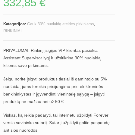
332,85
€
Kategorijos:
Gauk 30% nuolaidą ateities pirkiniams
,
RINKINIAI
PRIVALUMAI. Rinkinį įsigijęs VIP klientas pasiekia
Assistant Supervisor lygį ir užsitikrina 30% nuolaidą
kitiems savo pirkimams.
Jeigu norite įsigyti produktus tiesiai iš gamintojo su 5%
nuolaida, jums tereikia prisijungimo prie elektroninės
bankininkystės ir įgyvendinti vienintelę sąlygą – įsigyti
produktų ne mažiau nei už 50 €.
Viskas, ką reikia padaryti, tai internetu užpildyti Forever
verslo savininko sutartį. Sutartį užpildyti galite paspaudę
ant šios nuorodos: