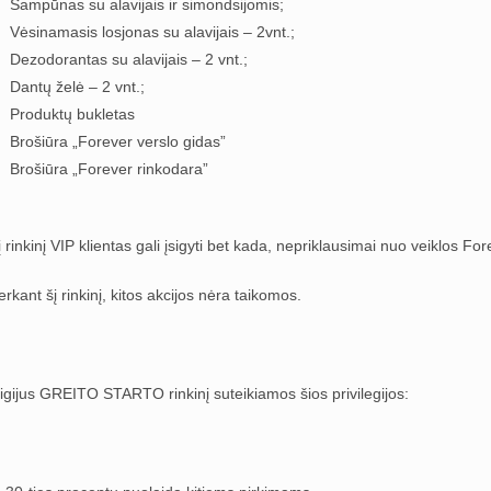
Šampūnas su alavijais ir simondsijomis;
Vėsinamasis losjonas su alavijais – 2vnt.;
Dezodorantas su alavijais – 2 vnt.;
Dantų želė – 2 vnt.;
Produktų bukletas
Brošiūra „Forever verslo gidas”
Brošiūra „Forever rinkodara”
į rinkinį VIP klientas gali įsigyti bet kada, nepriklausimai nuo veiklos Fo
erkant šį rinkinį, kitos akcijos nėra taikomos.
sigijus GREITO STARTO rinkinį suteikiamos šios privilegijos: