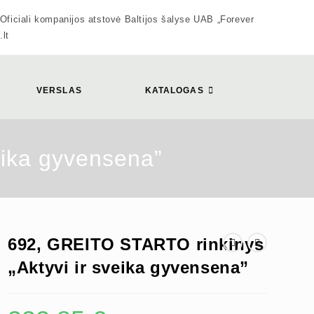
 kompanijos atstovė Baltijos šalyse UAB „Forever
.lt
VERSLAS
KATALOGAS
eika gyvensena”
692, GREITO STARTO rinkinys
„Aktyvi ir sveika gyvensena”