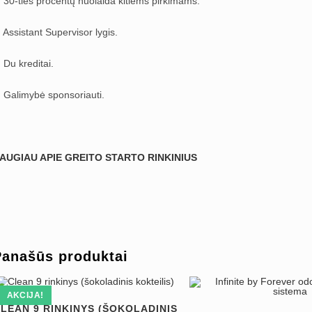
. 30-ties procentų nuolaida kitiems pirkimams.
. Assistant Supervisor lygis.
. Du kreditai.
. Galimybė sponsoriauti.
AUGIAU APIE GREITO STARTO RINKINIUS
Panašūs produktai
AKCIJA!
LEAN 9 RINKINYS (ŠOKOLADINIS